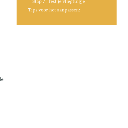
Stap 7: Test je vliegtuigje
Tips voor het aanpassen:
de