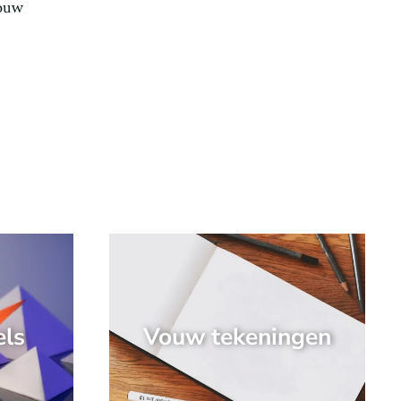
jouw
els
Vouw tekeningen