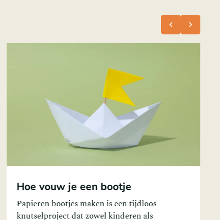
Hoe vouw je een doos
Papier heeft altijd een bijzondere kracht gehad
om onze verbeelding te prikkelen en ons