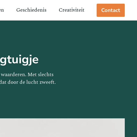
en
Geschiedenis
Creativiteit
Contact
egtuigje
n waarderen. Met slechts
at door de lucht zweeft.