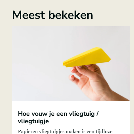
Meest bekeken
Hoe vouw je een envelop
Het vouwen van een envelop is een handige
vaardigheid om te beheersen, vooral wanneer je