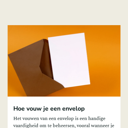
Hoe vouw je een bootje
Papieren bootjes maken is een tijdloos
knutselproject dat zowel kinderen als